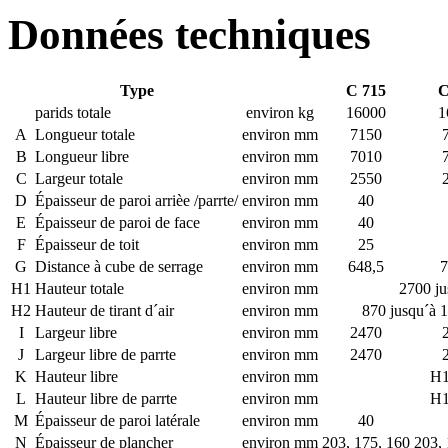
Données techniques
Type
C 715
C
parids totale
environ kg
16000
1
A
Longueur totale
environ mm
7150
B
Longueur libre
environ mm
7010
C
Largeur totale
environ mm
2550
D
Épaisseur de paroi arrièe /parrte/
environ mm
40
E
Épaisseur de paroi de face
environ mm
40
F
Épaisseur de toit
environ mm
25
G
Distance à cube de serrage
environ mm
648,5
7
H1
Hauteur totale
environ mm
2700 ju
H2
Hauteur de tirant d´air
environ mm
870 jusqu´à 
I
Largeur libre
environ mm
2470
J
Largeur libre de parrte
environ mm
2470
K
Hauteur libre
environ mm
H1
L
Hauteur libre de parrte
environ mm
H1
M
Épaisseur de paroi latérale
environ mm
40
N
Épaisseur de plancher
environ mm
203, 175, 160
203, 