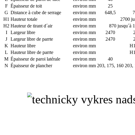
F
Épaisseur de toit
environ mm
25
G
Distance à cube de serrage
environ mm
648,5
7
H1
Hauteur totale
environ mm
2700 ju
H2
Hauteur de tirant d´air
environ mm
870 jusqu´à 
I
Largeur libre
environ mm
2470
J
Largeur libre de parrte
environ mm
2470
K
Hauteur libre
environ mm
H1
L
Hauteur libre de parrte
environ mm
H1
M
Épaisseur de paroi latérale
environ mm
40
N
Épaisseur de plancher
environ mm
203, 175, 160
203, 