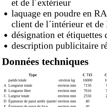
et de l´extérieur
laquage en poudre en RA
client de l´intérieur et de
désignation et étiquettes
description publicitaire r
Données techniques
Type
C 715
C
parids totale
environ kg
16000
1
A
Longueur totale
environ mm
7150
B
Longueur libre
environ mm
7010
C
Largeur totale
environ mm
2550
D
Épaisseur de paroi arrièe /parrte/
environ mm
40
E
Épaisseur de paroi de face
environ mm
40